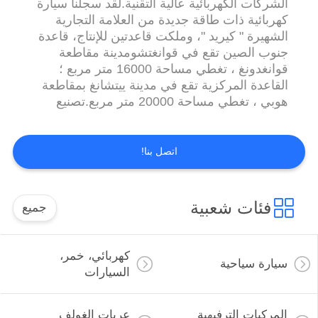
الشركات الكهربائية عالية التقنية.لقد سجلنا سيارة
كهربائية ذات طاقة جديدة من العلامة التجارية
الشهيرة " كيريد "، وملكت قاعدتين للإنتاج، قاعدة
جنوب الصين تقع في قوانغتشومدينة مقاطعة
قوانغدونغ ، تغطي مساحة 16000 متر مربع ؛
القاعدة المركزية تقع في مدينة ييتشانغ بمقاطعة
هوبي ، تغطي مساحة 20000 متر مربع.تصنيع
المركبات الكهربائية ذات السرعة المنخفضة،
المنتجات تغطي:السيارة الكهربائية،عربة الغولف
الكهربائية،سيارة السياحة الكهربائية،سيارة الدورية
اتصل بنا!
الكهربائية،سيارة القديمة الكهربائية،سيارة الصرف
الصحي ا...
فئات شعبية
جميع
كهربائي، خمر،
سيارة سياحية
السيارات
المركبات الترفيهية
عربات الغولف