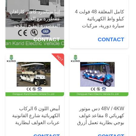
إيبا ستاندرد كامبر كارافان
مراقبة
كامل المغلقة 48 فولت 4
مقطورة مع الخلفية
كيلو واط الكهربائية
الجودة
المقصورة الطبخ الثلاجة
سيارة دورية، مركبات
الشرطة الكهربائية 6-8
CONTACT
CONTACT
مقاعد
اتصل
بنا
HOT
أخبار
اطلب
اقتباس
48V / 4KW دس موتور
أبيض اللون 6 الركاب
كهربائي 8 مقاعد غولف
الكهربائية شارع القانونية
خريطة
بوجي بطارية تعمل أزرق
عربات الغولف لبطارية
اللون
نادي بالطاقة
الموقع