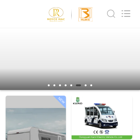
Vehicle
Co,Ltd.
All
Rights
Reserved.
Developed
by
ECER
المنزل
المنتجات
فيديوهات
حولنا
NEW
جولة
في
المصنع