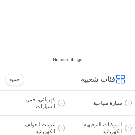
مراقبة
الجودة
اتصل
بنا
No more things
أخبار
فئات شعبية
جميع
اطلب
كهربائي، خمر،
اقتباس
سيارة سياحية
السيارات
خريطة
المركبات الترفيهية
عربات الغولف
الموقع
الكهربائية
الكهربائية