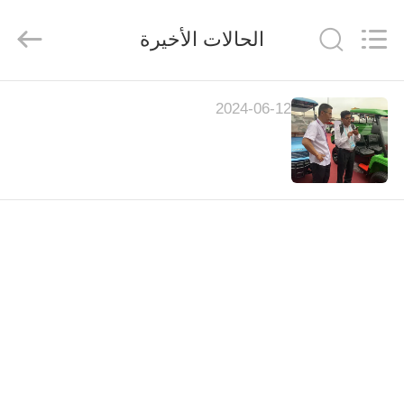
Vehicle
Co,Ltd.
All
الحالات الأخيرة
Rights
Reserved.
Developed
by
ECER
المنزل
2024-06-12
المنتجات
فيديوهات
حولنا
جولة
في
المصنع