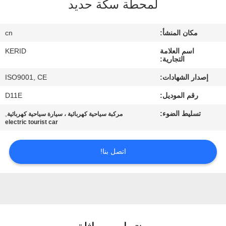
لمحطة سكة حديد
مراقبة
مكان المنشأ:
cn
الجودة
اسم العلامة
KERID
التجارية:
اتصل
إصدار الشهادات:
ISO9001, CE
بنا
رقم الموديل:
D11E
تسليط الضوء:
,
مركبة سياحية كهربائية ، سيارة سياحية كهربائية
أخبار
electric tourist car
اطلب
اتصل بنا!
اقتباس
خريطة
الموقع