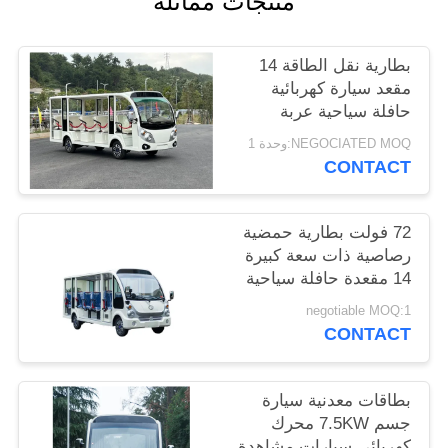
منتجات مماثلة
سياسة
بطارية نقل الطاقة 14
الخصوصية
مقعد سيارة كهربائية
حافلة سياحية عربة
كهربائية للبالغين
NEGOCIATED MOQ:وحدة 1
والأطفال
CONTACT
72 فولت بطارية حمضية
رصاصية ذات سعة كبيرة
14 مقعدة حافلة سياحية
كهربائية سيارات سياحية
negotiable MOQ:1
CONTACT
بطاقات معدنية سيارة
جسم 7.5KW محرك
كهربائي سيارات مشاهدة