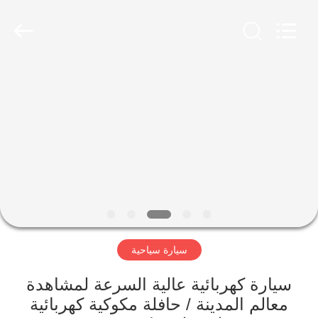
Vehicle
Co,Ltd.
All
Rights
Reserved.
Developed
by
ECER
المنزل
المنتجات
فيديوهات
حولنا
سيارة سياحية
جولة
في
سيارة كهربائية عالية السرعة لمشاهدة
المصنع
معالم المدينة / حافلة مكوكية كهربائية