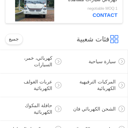
معالم المدينة 14 مقعد
negotiable MOQ:1
مغلقة الأبواب الحافلة
CONTACT
الكهربائية المصغرة
فئات شعبية
جميع
كهربائي، خمر،
سيارة سياحية
السيارات
المركبات الترفيهية
عربات الغولف
الكهربائية
الكهربائية
حافلة المكوك
الشحن الكهربائي فان
الكهربائية