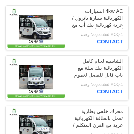
4kw AC السيارات
سياسة
الكهربائية سيارة باترول /
الخصوصية
عربة كهربائية بيك أب مع
أعلى مصباح أبعاد
Negotiated MOQ:1 وحدة
المصباح مصغرة
CONTACT
الشاسيه لحام كامل
الكهربائية بيك سلة مع
باب قابل للفصل لعموم
منطقة دورية
Negotiated MOQ:1 وحدة
CONTACT
محرك خلفي بطارية
تعمل بالطاقة الكهربائية
عربة مع القرن المتكلم /
المقصورة الركاب