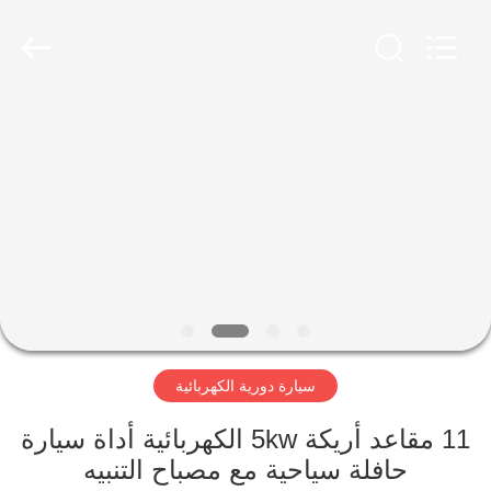
Vehicle
Co,Ltd.
All
Rights
Reserved.
Developed
by
ECER
المنزل
المنتجات
فيديوهات
حولنا
سيارة دورية الكهربائية
جولة
في
11 مقاعد أريكة 5kw الكهربائية أداة سيارة
المصنع
حافلة سياحية مع مصباح التنبيه