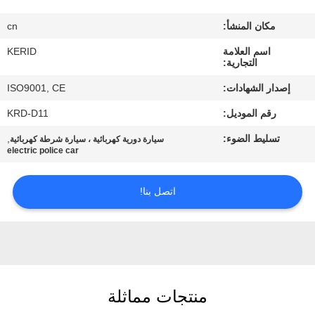
مكان المنشأ:
cn
مراقبة
الجودة
اسم العلامة
KERID
التجارية:
إصدار الشهادات:
ISO9001, CE
اتصل
رقم الموديل:
KRD-D11
بنا
تسليط الضوء:
,
سيارة دورية كهربائية ، سيارة شرطة كهربائية
electric police car
أخبار
اتصل بنا!
اطلب
اقتباس
خريطة
منتجات مماثلة
الموقع