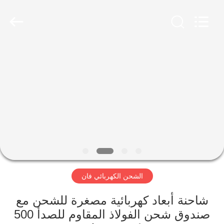
Vehicle
Co,Ltd.
All
Rights
Reserved.
Developed
by
ECER
المنزل
المنتجات
فيديوهات
حولنا
الشحن الكهربائي فان
جولة
في
شاحنة أبعاد كهربائية مصغرة للشحن مع
المصنع
صندوق شحن الفولاذ المقاوم للصدأ 500