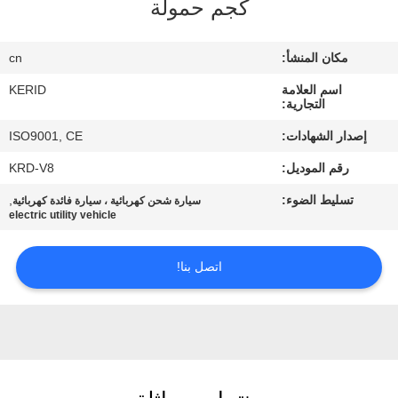
كجم حمولة
مراقبة
مكان المنشأ:
cn
الجودة
اسم العلامة
KERID
التجارية:
اتصل
إصدار الشهادات:
ISO9001, CE
بنا
رقم الموديل:
KRD-V8
تسليط الضوء:
,
سيارة شحن كهربائية ، سيارة فائدة كهربائية
أخبار
electric utility vehicle
اطلب
اتصل بنا!
اقتباس
خريطة
الموقع